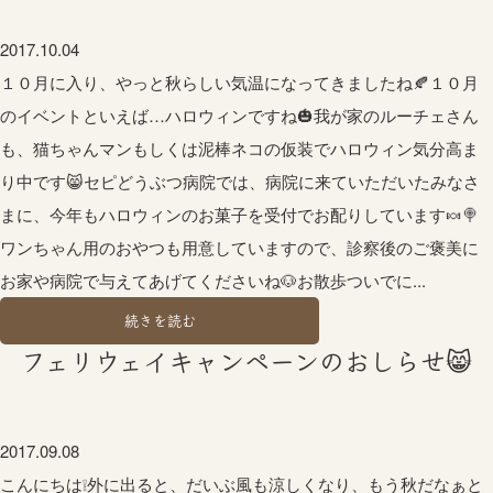
2017.10.04
１０月に入り、やっと秋らしい気温になってきましたね🍂１０月
のイベントといえば…ハロウィンですね🎃我が家のルーチェさん
も、猫ちゃんマンもしくは泥棒ネコの仮装でハロウィン気分高ま
り中です😸セピどうぶつ病院では、病院に来ていただいたみなさ
まに、今年もハロウィンのお菓子を受付でお配りしています🍬🍭
ワンちゃん用のおやつも用意していますので、診察後のご褒美に
お家や病院で与えてあげてくださいね🐶お散歩ついでに...
続きを読む
フェリウェイキャンペーンのおしらせ😸
2017.09.08
こんにちは❕外に出ると、だいぶ風も涼しくなり、もう秋だなぁと