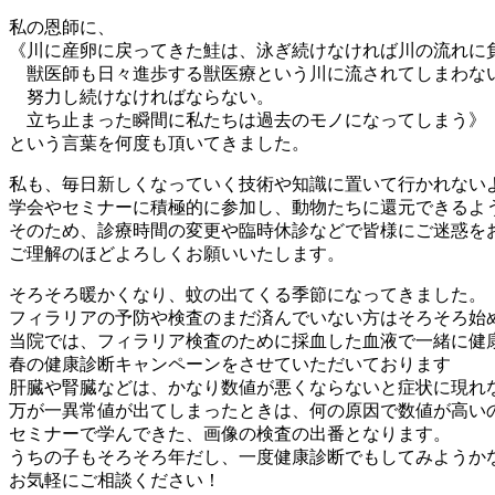
私の恩師に、
《川に産卵に戻ってきた鮭は、泳ぎ続けなければ川の流れに
獣医師も日々進歩する獣医療という川に流されてしまわな
努力し続けなければならない。
立ち止まった瞬間に私たちは過去のモノになってしまう》
という言葉を何度も頂いてきました。
私も、毎日新しくなっていく技術や知識に置いて行かれない
学会やセミナーに積極的に参加し、動物たちに還元できるよ
そのため、診療時間の変更や臨時休診などで皆様にご迷惑を
ご理解のほどよろしくお願いいたします。
そろそろ暖かくなり、蚊の出てくる季節になってきました。
フィラリアの予防や検査のまだ済んでいない方はそろそろ始
当院では、フィラリア検査のために採血した血液で一緒に健
春の健康診断キャンペーンをさせていただいております
肝臓や腎臓などは、かなり数値が悪くならないと症状に現れ
万が一異常値が出てしまったときは、何の原因で数値が高い
セミナーで学んできた、画像の検査の出番となります。
うちの子もそろそろ年だし、一度健康診断でもしてみようか
お気軽にご相談ください！